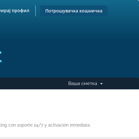
еирај профил
Потрошувачка кошничка
Ваша сметка
Desplegar
ing con soporte 24/7 y activación inmediata.