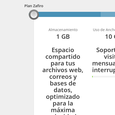
Plan Zafiro
Plan Zafiro
Almacenamiento
Uso de Anch
1 GB
10
Espacio
Sopor
compartido
visi
para tus
mensua
archivos web,
interru
correos y
1%
bases de
Comple
datos,
optimizado
para la
máxima