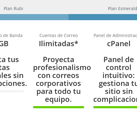
Plan Rubi
Plan Esmeral
o de Banda
Cuentas de Correo
Panel de Administra
 GB
Ilimitadas*
cPanel
ta tus
Proyecta
Panel de
tas
profesionalismo
control
les sin
con correos
intuitivo:
pciones.
corporativos
gestiona t
para todo tu
sitio sin
te
equipo.
complicacio
100%
100%
Complete
Complete