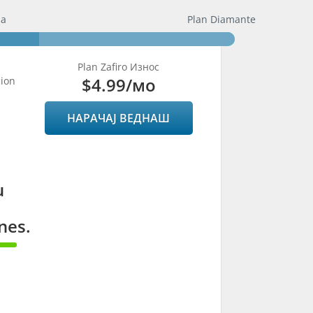
da
Plan Diamante
Plan Zafiro Износ
$4.99
/мо
cion
НАРАЧАЈ ВЕДНАШ
u
nes.