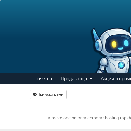
Почетна
Продавница
Акции и пром
Desplegar
Прикажи мени
La mejor opción para comprar hosting rápido