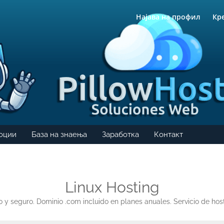
Најава на профил
Кр
оции
База на знаења
Заработка
Контакт
Linux Hosting
 y seguro. Dominio .com incluido en planes anuales. Servicio de host