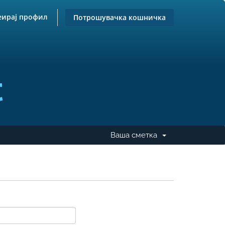
еирај профил
Потрошувачка кошничка
Ваша сметка
Desplegar