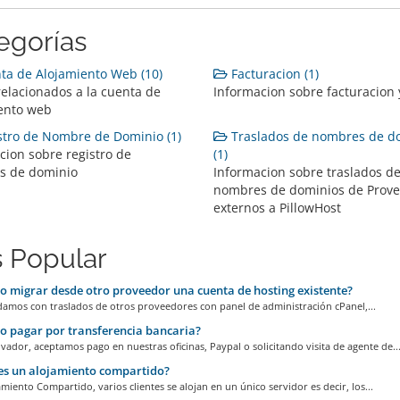
egorías
a de Alojamiento Web (10)
Facturacion (1)
elacionados a la cuenta de
Informacion sobre facturacion
ento web
tro de Nombre de Dominio (1)
Traslados de nombres de d
cion sobre registro de
(1)
s de dominio
Informacion sobre traslados d
nombres de dominios de Prov
externos a PillowHost
 Popular
 migrar desde otro proveedor una cuenta de hosting existente?
damos con traslados de otros proveedores con panel de administración cPanel,...
 pagar por transferencia bancaria?
lvador, aceptamos pago en nuestras oficinas, Paypal o solicitando visita de agente de..
es un alojamiento compartido?
amiento Compartido, varios clientes se alojan en un único servidor es decir, los...