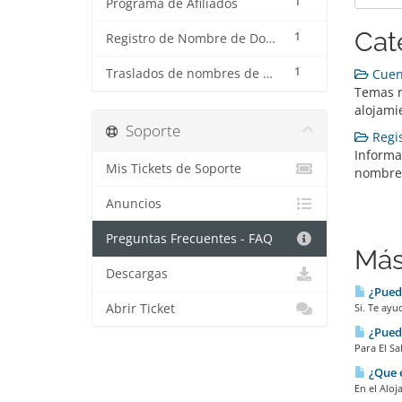
1
Programa de Afiliados
Cat
1
Registro de Nombre de Dominio
1
Traslados de nombres de dominio
Cuent
Temas r
alojami
Soporte
Regis
Informa
Mis Tickets de Soporte
nombre
Anuncios
Preguntas Frecuentes - FAQ
Más
Descargas
¿Puedo
Abrir Ticket
Si. Te ayu
¿Puedo
Para El Sa
¿Que 
En el Aloj