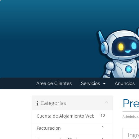
Área de Clientes
Servicios
Anuncios
Desplegar
Pr
Categorías
10
Cuenta de Alojamiento Web
Administr
1
Facturacion