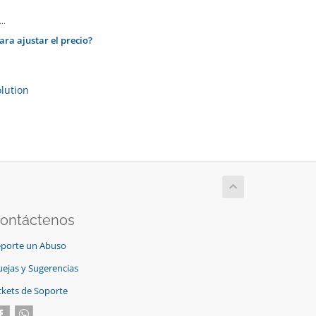
..
ra ajustar el precio?
ution
ontáctenos
porte un Abuso
ejas y Sugerencias
ckets de Soporte